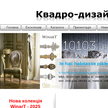
Головна
Ексклюзив
Каталоги
Презентація
Нов
Выставка HOMЕTEX
Стамбул 2022
In hac habitasse plate
In hac habitasse platea dictumst. Mauris r
tellus, dictum eget, dapibus ac, sodales dict
sem, viverra eu, ultricies ac, mattis et, 
Нова колекція
WinarT - 2025