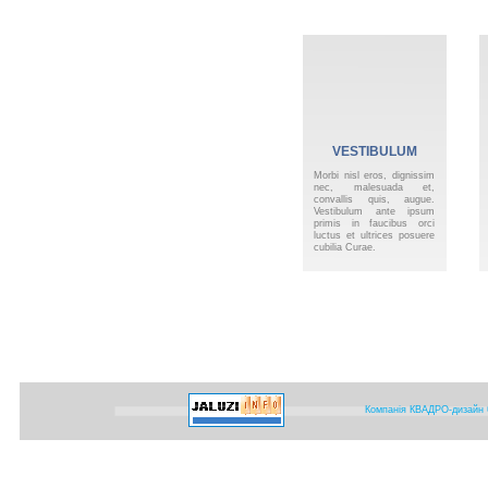
VESTIBULUM
VELIT
Morbi nisl eros, dignissim
nec, malesuada et,
convallis quis, augue.
Vestibulum ante ipsum
primis in faucibus orci
luctus et ultrices posuere
cubilia Curae.
Компанія КВАДРО-дизайн ©