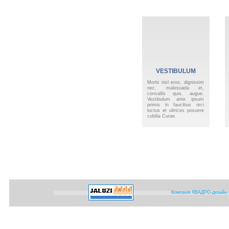
VESTIBULUM
VELIT
Morbi nisl eros, dignissim
nec, malesuada et,
convallis quis, augue.
Vestibulum ante ipsum
primis in faucibus orci
luctus et ultrices posuere
cubilia Curae.
Компанія КВАДРО-дизайн ©