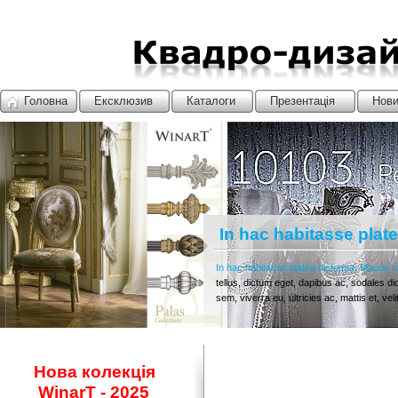
Головна
Ексклюзив
Каталоги
Презентація
Нов
Выставка HOMЕTEX
Стамбул 2022
In hac habitasse plate
In hac habitasse platea dictumst. Mauris r
tellus, dictum eget, dapibus ac, sodales dict
sem, viverra eu, ultricies ac, mattis et, 
Нова колекція
WinarT - 2025